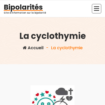
Aller
Bipolarités
au
contenu
Site d'information sur la bipolarité
La cyclothymie
Accueil
-
La cyclothymie