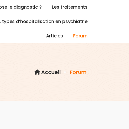
o
s
e
l
e
d
i
a
g
n
o
s
t
i
c
?
L
e
s
t
r
a
i
t
e
m
e
n
t
s
s
t
y
p
e
s
d
’
h
o
s
p
i
t
a
l
i
s
a
t
i
o
n
e
n
p
s
y
c
h
i
a
t
r
i
e
A
r
t
i
c
l
e
s
F
o
r
u
m
Accueil
-
Forum