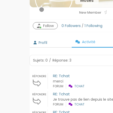
Moses
New Member
0
Followers
/
1
Following
Follow
Activité
Profil
Sujets: 0
/
Réponse: 3
RE: Tchat
RÉPONDRE
merci
FORUM
TCHAT
RE: Tchat
RÉPONDRE
Je trouve pas de lien depuis le sit
FORUM
TCHAT
RE: Tchat
RÉPONDRE