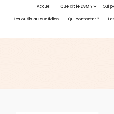
A
c
c
u
e
i
l
Q
u
e
d
i
t
l
e
D
S
M
?
Q
u
i
p
L
e
s
o
u
t
i
l
s
a
u
q
u
o
t
i
d
i
e
n
Q
u
i
c
o
n
t
a
c
t
e
r
?
L
e